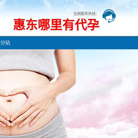
全国服务热线：
惠东哪里有代孕
市分站