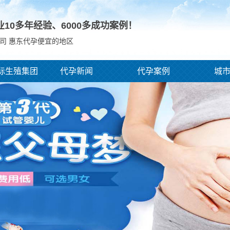
业10多年经验、
6000
多成功案例！
司 惠东代孕便宜的地区
际生殖集团
代孕新闻
代孕案例
城