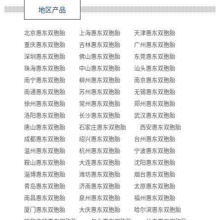
地区产品
北京惠东双胞胎
上海惠东双胞胎
天津惠东双胞胎
重庆惠东双胞胎
吉林惠东双胞胎
广州惠东双胞胎
深圳惠东双胞胎
佛山惠东双胞胎
东莞惠东双胞胎
珠海惠东双胞胎
中山惠东双胞胎
汕头惠东双胞胎
南宁惠东双胞胎
柳州惠东双胞胎
南京惠东双胞胎
南通惠东双胞胎
苏州惠东双胞胎
无锡惠东双胞胎
徐州惠东双胞胎
常州惠东双胞胎
郑州惠东双胞胎
洛阳惠东双胞胎
长沙惠东双胞胎
武汉惠东双胞胎
唐山惠东双胞胎
石家庄惠东双胞胎
西安惠东双胞胎
成都惠东双胞胎
绍兴惠东双胞胎
台州惠东双胞胎
温州惠东双胞胎
杭州惠东双胞胎
宁波惠东双胞胎
鞍山惠东双胞胎
大连惠东双胞胎
沈阳惠东双胞胎
淄博惠东双胞胎
潍坊惠东双胞胎
烟台惠东双胞胎
青岛惠东双胞胎
济南惠东双胞胎
太原惠东双胞胎
南昌惠东双胞胎
泉州惠东双胞胎
福州惠东双胞胎
厦门惠东双胞胎
大庆惠东双胞胎
哈尔滨惠东双胞胎