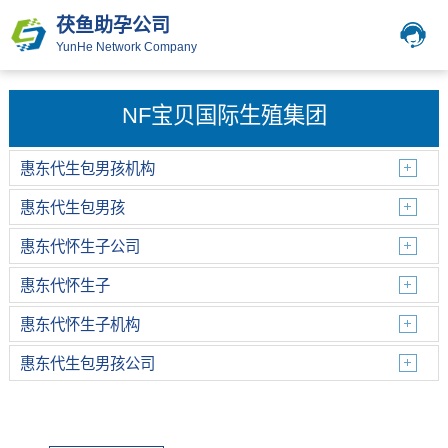
茯鱼助孕公司
YunHe Network Company
NF宝贝国际生殖集团
惠东代生包男孩机构
惠东代生包男孩
惠东代怀生子公司
惠东代怀生子
惠东代怀生子机构
惠东代生包男孩公司